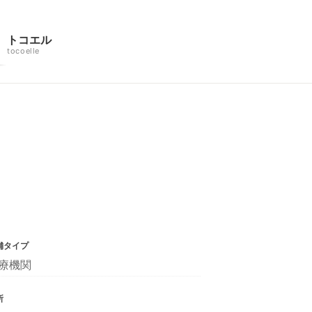
トコエル
tocoelle
舗タイプ
療機関
所