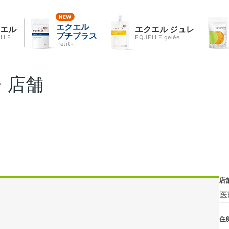
エクエル
クエル
エクエル ジュレ
プチプラス
LLE
EQUELLE gelée
Petit+
・店舗
店
医
住