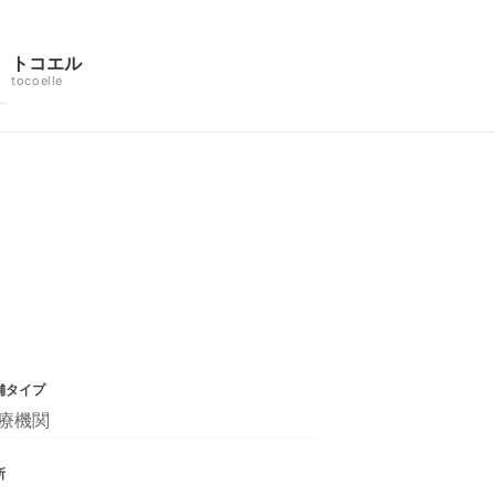
トコエル
tocoelle
舗タイプ
療機関
所