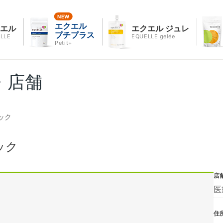
エクエル
クエル
エクエル ジュレ
プチプラス
LLE
EQUELLE gelée
Petit+
・店舗
ック
ック
店
医
住