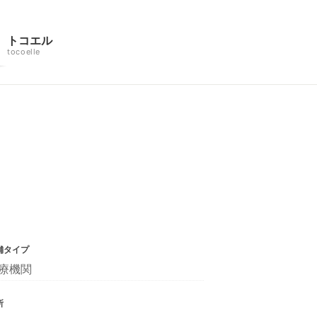
トコエル
tocoelle
舗タイプ
療機関
所