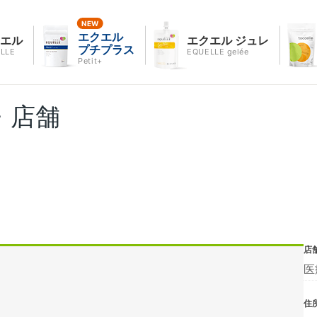
エクエル
クエル
エクエル ジュレ
プチプラス
LLE
EQUELLE gelée
Petit+
・店舗
店
医
住