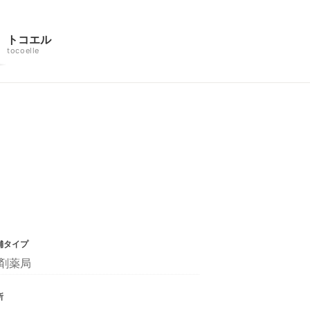
トコエル
tocoelle
舗タイプ
剤薬局
所