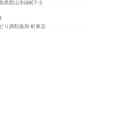
島県郡山市緑町7-3
名
どり調剤薬局 町東店