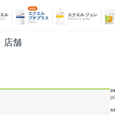
エクエル
クエル
エクエル ジュレ
プチプラス
LLE
EQUELLE gelée
Petit+
・店舗
店
調
住