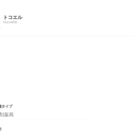
トコエル
tocoelle
舗タイプ
剤薬局
所