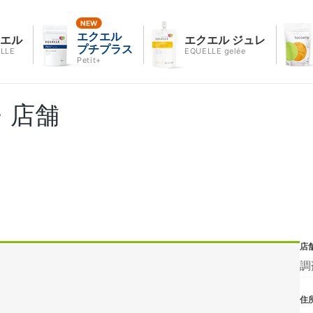
エクエル
クエル
エクエル ジュレ
プチプラス
LLE
EQUELLE gelée
Petit+
・店舗
店
調
住