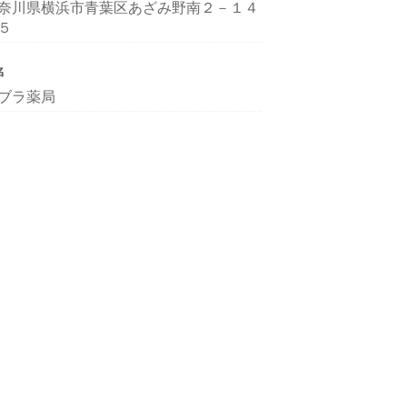
奈川県横浜市青葉区あざみ野南２－１４
５
名
ブラ薬局