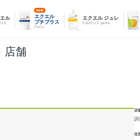
エクエル
クエル
エクエル ジュレ
プチプラス
LLE
EQUELLE gelée
Petit+
・店舗
店
調
住