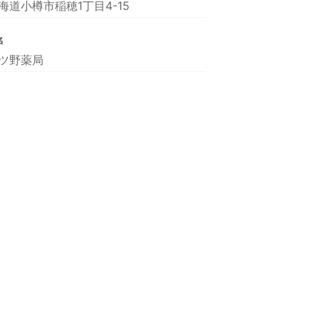
海道小樽市稲穂1丁目4-15
名
ツ野薬局