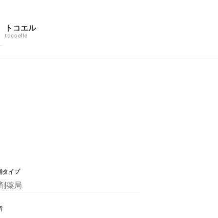
トコエル
tocoelle
舗タイプ
剤薬局
所