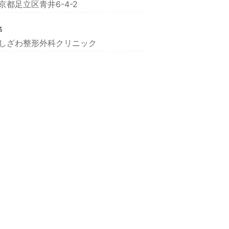
京都足立区青井6-4-2
名
しざわ整形外科クリニック