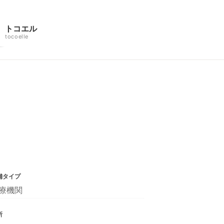
トコエル
tocoelle
舗タイプ
療機関
所