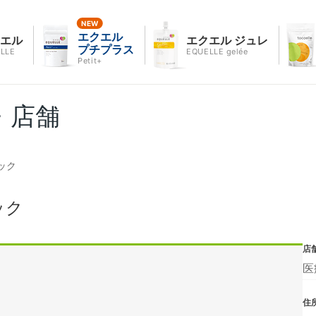
エクエル
クエル
エクエル ジュレ
プチプラス
LLE
EQUELLE gelée
Petit+
・店舗
ック
ック
店
医
住