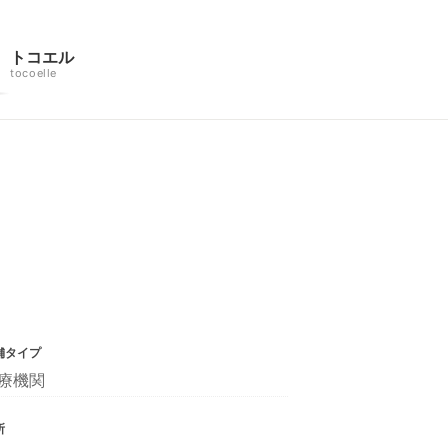
トコエル
tocoelle
舗タイプ
療機関
所