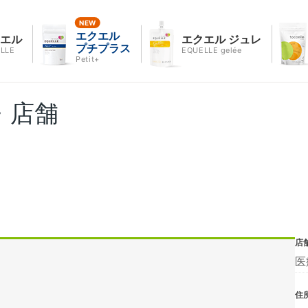
エクエル
クエル
エクエル ジュレ
プチプラス
LLE
EQUELLE gelée
Petit+
・店舗
店
医
住