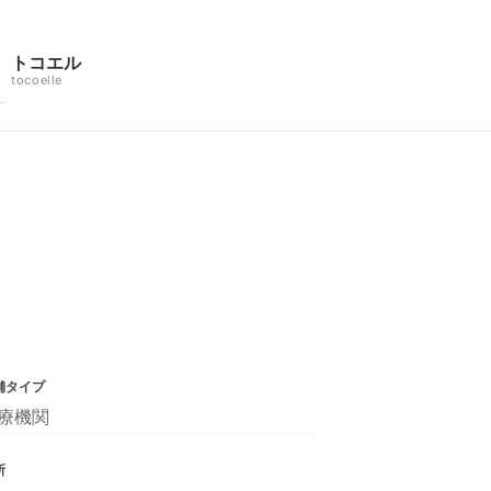
トコエル
tocoelle
舗タイプ
療機関
所