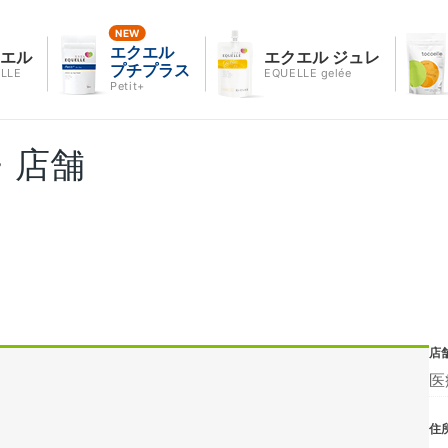
エクエル
クエル
エクエル ジュレ
プチプラス
LLE
EQUELLE gelée
Petit+
・店舗
店
医
住