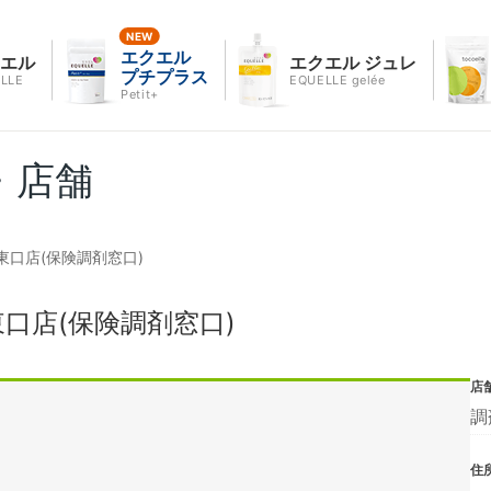
エクエル
クエル
エクエル ジュレ
プチプラス
LLE
EQUELLE gelée
Petit+
・店舗
口店(保険調剤窓口)
口店(保険調剤窓口)
店
調
住