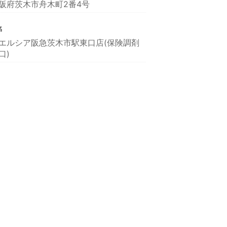
阪府茨木市舟木町2番4号
名
エルシア阪急茨木市駅東口店(保険調剤
口)