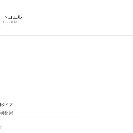
トコエル
tocoelle
舗タイプ
剤薬局
所