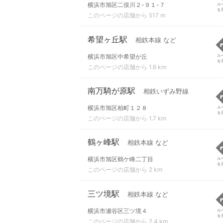
横浜市旭区二俣川２-９１-７
ル
を
このページの店舗から 517 m
希望ヶ丘駅
相鉄本線 など
横浜市旭区中希望が丘
ル
を
このページの店舗から 1.6 km
南万騎が原駅
相鉄いずみ野線
横浜市旭区柏町１２８
ル
を
このページの店舗から 1.7 km
鶴ヶ峰駅
相鉄本線 など
横浜市旭区鶴ケ峰二丁目
ル
を
このページの店舗から 2 km
三ツ境駅
相鉄本線 など
横浜市瀬谷区三ツ境４
ル
を
このページの店舗から 2.4 km