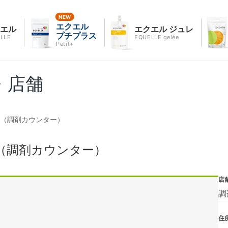
エクエル
クエル
エクエル ジュレ
プチプラス
LLE
EQUELLE gelée
Petit+
・店舗
店（調剤カウンター）
（調剤カウンター）
店
調
住