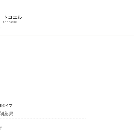
トコエル
tocoelle
舗タイプ
剤薬局
所