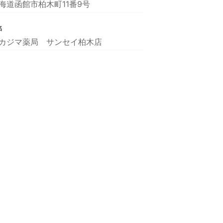
海道函館市柏木町11番9号
名
カジマ薬局 サンセイ柏木店