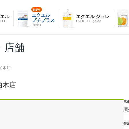
エクエル
クエル
エクエル ジュレ
プチプラス
LLE
EQUELLE gelée
Petit+
・店舗
柏木店
柏木店
店
調
住