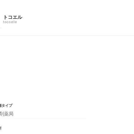
トコエル
tocoelle
舗タイプ
剤薬局
所