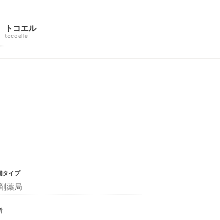
トコエル
tocoelle
舗タイプ
剤薬局
所