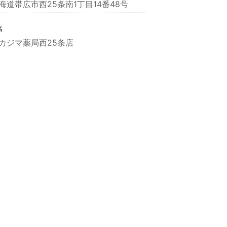
海道帯広市西25条南1丁目14番48号
名
カジマ薬局西25条店