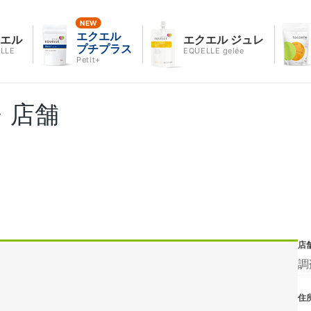
エクエル
クエル
エクエル ジュレ
プチプラス
LLE
EQUELLE gelée
Petit+
・店舗
店
調
住