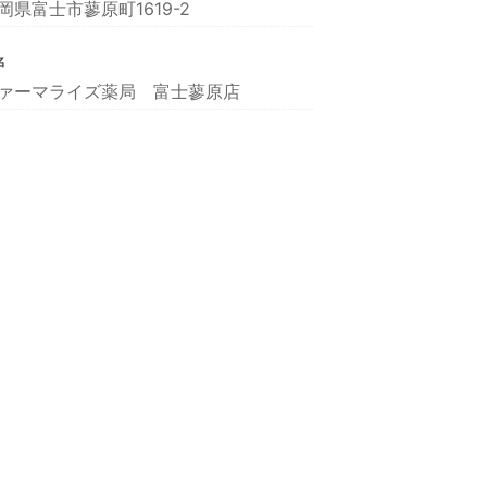
岡県富士市蓼原町1619-2
名
ァーマライズ薬局 富士蓼原店