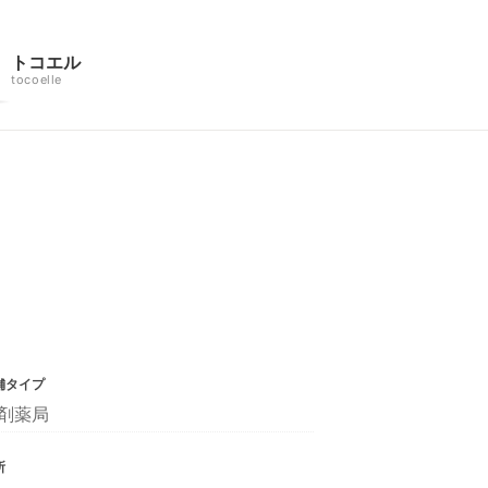
トコエル
tocoelle
舗タイプ
剤薬局
所