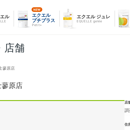
エクエル
クエル
エクエル ジュレ
プチプラス
LLE
EQUELLE gelée
Petit+
・店舗
士蓼原店
士蓼原店
店
調
住