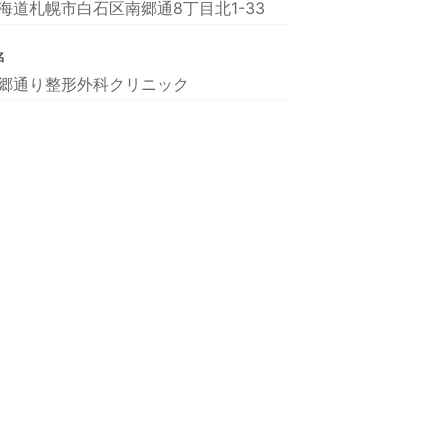
海道札幌市白石区南郷通8丁目北1-33
名
郷通り整形外科クリニック