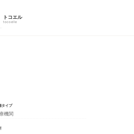
トコエル
tocoelle
舗タイプ
療機関
所