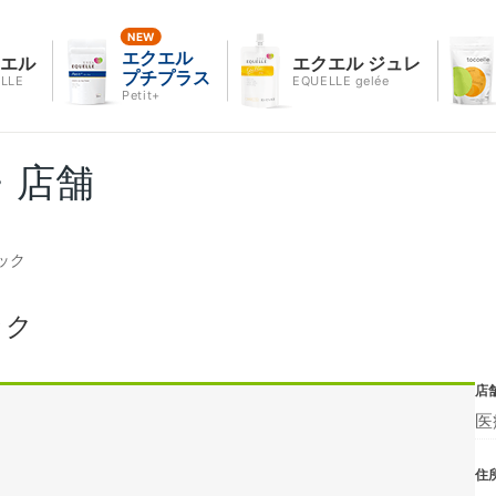
エクエル
クエル
エクエル ジュレ
プチプラス
LLE
EQUELLE gelée
Petit+
・店舗
ック
ック
店
医
住