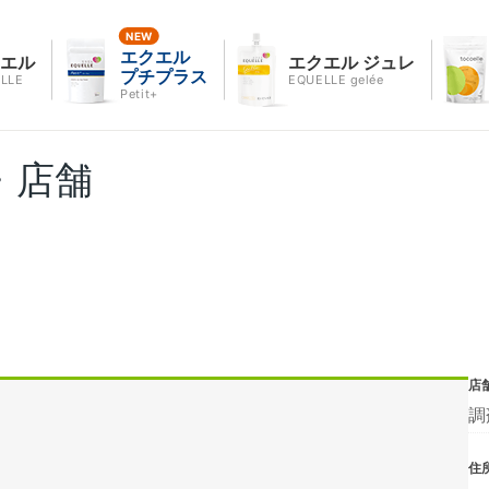
エクエル
クエル
エクエル ジュレ
プチプラス
LLE
EQUELLE gelée
Petit+
・店舗
店
調
住