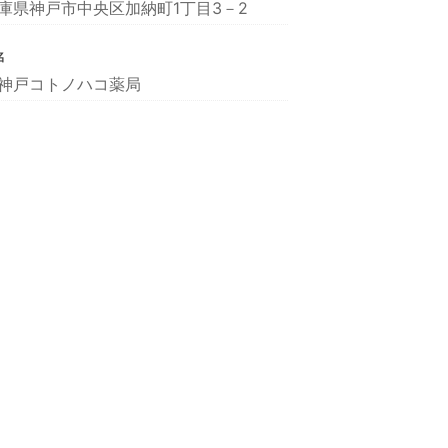
庫県神戸市中央区加納町1丁目3－2
名
神戸コトノハコ薬局