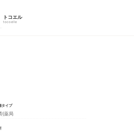
トコエル
tocoelle
舗タイプ
剤薬局
所