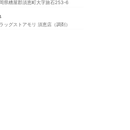
岡県糟屋郡須恵町大字旅石253-6
名
ラッグストアモリ 須恵店（調剤）