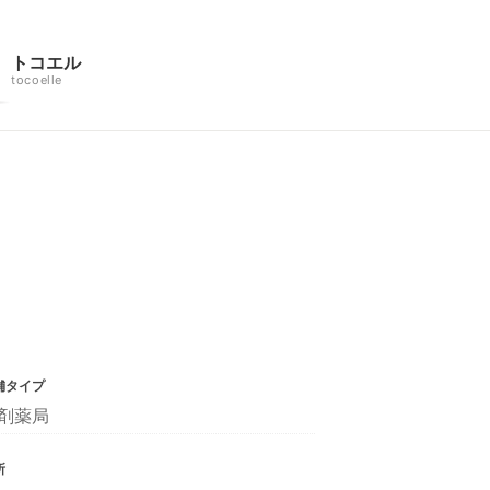
トコエル
tocoelle
舗タイプ
剤薬局
所