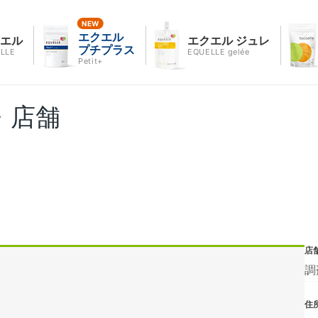
エクエル
クエル
エクエル ジュレ
プチプラス
LLE
EQUELLE gelée
Petit+
・店舗
店
調
住