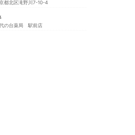
京都北区滝野川7-10-4
名
代の台薬局 駅前店