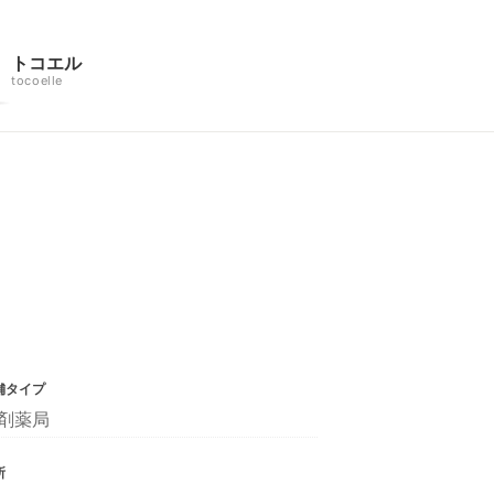
トコエル
tocoelle
舗タイプ
剤薬局
所