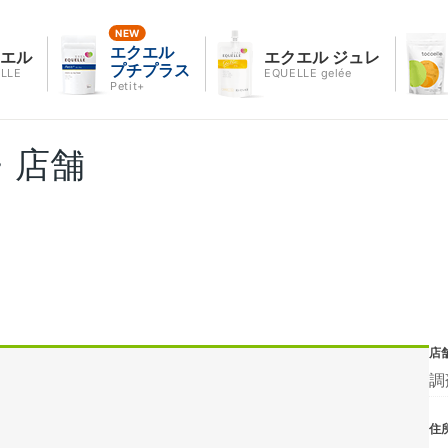
エクエル
クエル
エクエル ジュレ
プチプラス
LLE
EQUELLE gelée
Petit+
・店舗
店
調
住