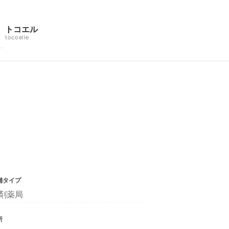
トコエル
tocoelle
舗タイプ
剤薬局
所