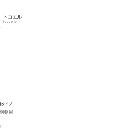
トコエル
tocoelle
舗タイプ
剤薬局
所