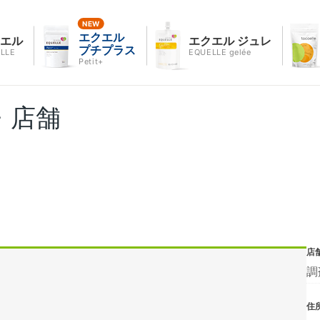
エクエル
クエル
エクエル ジュレ
プチプラス
LLE
EQUELLE gelée
Petit+
・店舗
店
調
住