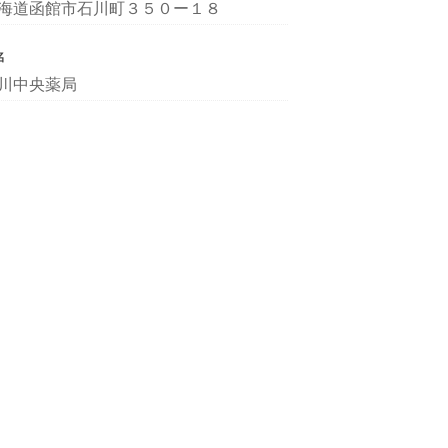
海道函館市石川町３５０ー１８
名
川中央薬局