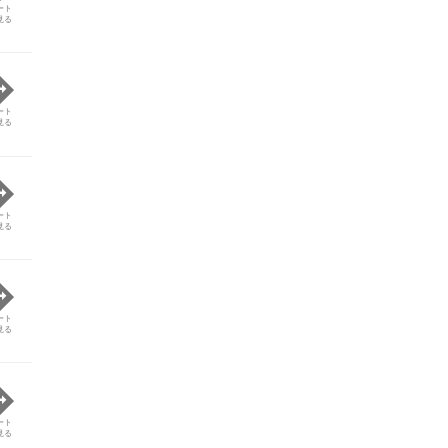
ート
見る
ート
見る
ート
見る
ート
見る
ート
見る