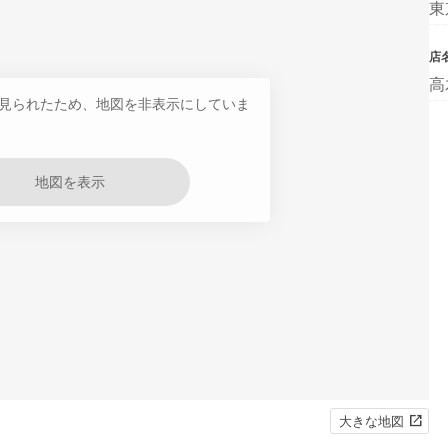
東
店
高
見られたため、地図を非表示にしていま
地図を表示
大きな地図