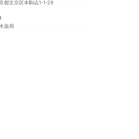
京都文京区本駒込1-1-29
名
木薬局