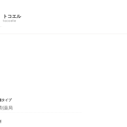
トコエル
tocoelle
舗タイプ
剤薬局
所