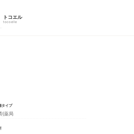
トコエル
tocoelle
舗タイプ
剤薬局
所