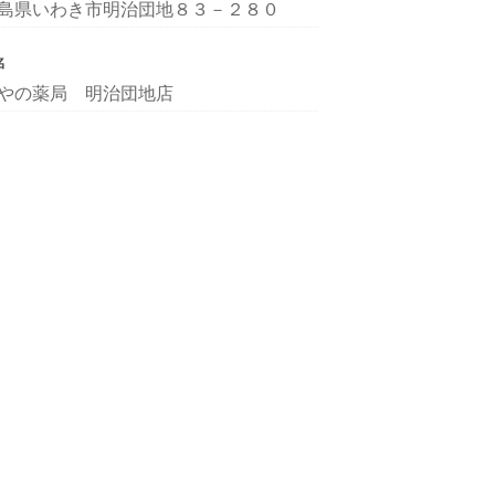
島県いわき市明治団地８３－２８０
名
やの薬局 明治団地店