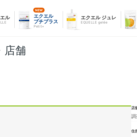
エクエル
クエル
エクエル ジュレ
プチプラス
LLE
EQUELLE gelée
Petit+
・店舗
店
調
住