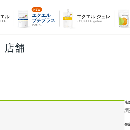
エクエル
クエル
エクエル ジュレ
プチプラス
LLE
EQUELLE gelée
Petit+
・店舗
店
調
住