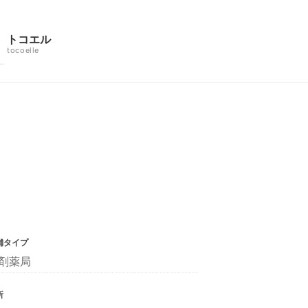
トコエル
tocoelle
舗タイプ
剤薬局
所