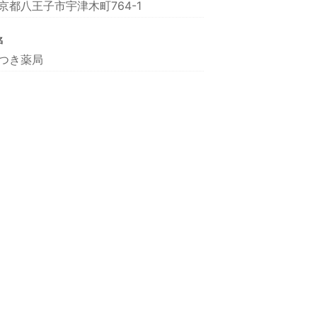
京都八王子市宇津木町764-1
名
つき薬局