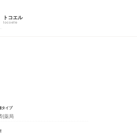
トコエル
tocoelle
舗タイプ
剤薬局
所