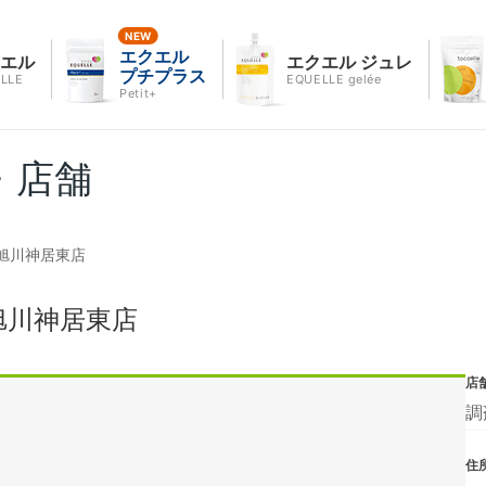
エクエル
クエル
エクエル ジュレ
プチプラス
LLE
EQUELLE gelée
Petit+
・店舗
旭川神居東店
旭川神居東店
店
調
住