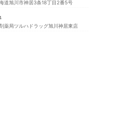
海道旭川市神居3条18丁目2番5号
名
剤薬局ツルハドラッグ旭川神居東店