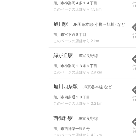
旭川市神楽岡４条１４丁目
ル
を
このページの店舗から 1.5 km
旭川駅
JR函館本線(小樽～旭川) など
旭川市宮下通８丁目
ル
を
このページの店舗から 2 km
緑が丘駅
JR富良野線
旭川市神楽岡１３条９丁目
ル
を
このページの店舗から 2.9 km
旭川四条駅
JR宗谷本線 など
旭川市四条通１８丁目
ル
を
このページの店舗から 3.2 km
西御料駅
JR富良野線
旭川市西神楽一線５号
ル
を
このページの店舗から 4.1 km