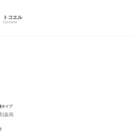
トコエル
tocoelle
舗タイプ
剤薬局
所