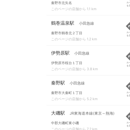
秦野市北矢名
ル
を
このページの店舗から 1.1 km
鶴巻温泉駅
小田急線
秦野市鶴巻北２丁目
ル
を
このページの店舗から 1.2 km
伊勢原駅
小田急線
伊勢原市桜台１丁目
ル
を
このページの店舗から 3.8 km
秦野駅
小田急線
秦野市大秦町１丁目
ル
を
このページの店舗から 5.2 km
大磯駅
JR東海道本線(東京～熱海)
中郡大磯町東小磯
ル
を
このページの店舗から 7.2 km