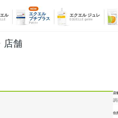
エクエル
クエル
エクエル ジュレ
プチプラス
LLE
EQUELLE gelée
Petit+
・店舗
店
調
住