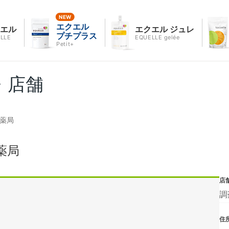
エクエル
クエル
エクエル ジュレ
プチプラス
LLE
EQUELLE gelée
Petit+
・店舗
島薬局
薬局
店
調
住