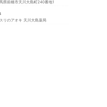
馬県前橋市天川大島町240番地1
名
スリのアオキ 天川大島薬局