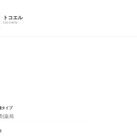
トコエル
tocoelle
舗タイプ
剤薬局
所