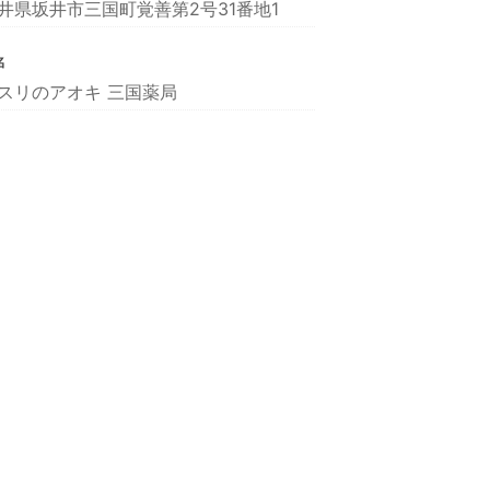
井県坂井市三国町覚善第2号31番地1
名
スリのアオキ 三国薬局