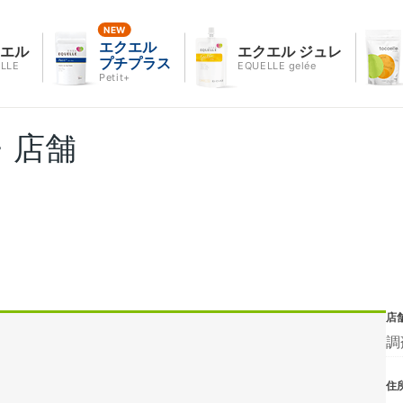
エクエル
クエル
エクエル ジュレ
プチプラス
LLE
EQUELLE gelée
Petit+
・店舗
店
調
住