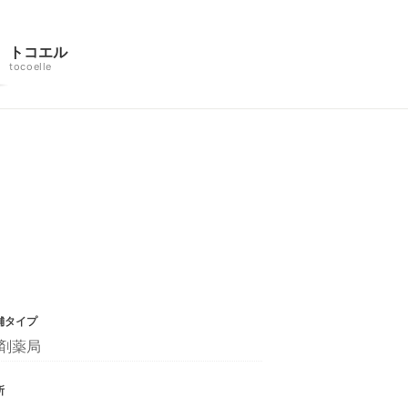
トコエル
tocoelle
舗タイプ
剤薬局
所