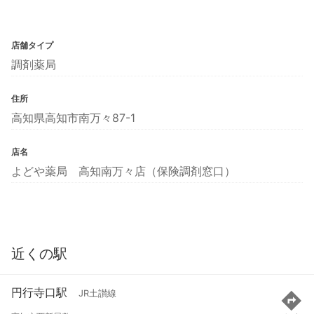
店舗タイプ
調剤薬局
住所
高知県高知市南万々87-1
店名
よどや薬局 高知南万々店（保険調剤窓口）
近くの駅
円行寺口駅
JR土讃線