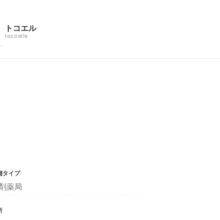
トコエル
tocoelle
舗タイプ
剤薬局
所