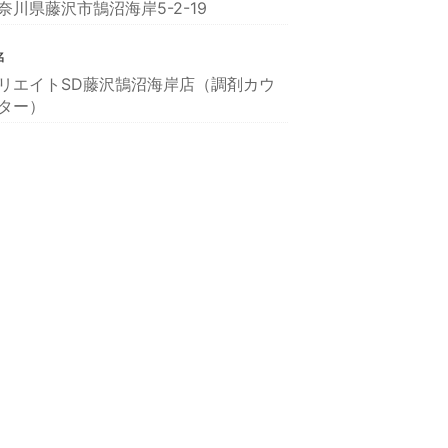
奈川県藤沢市鵠沼海岸5-2-19
名
リエイトSD藤沢鵠沼海岸店（調剤カウ
ター）