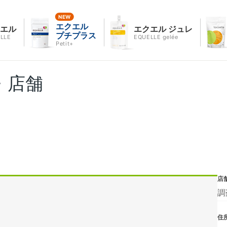
エクエル
クエル
エクエル ジュレ
プチプラス
LLE
EQUELLE gelée
Petit+
・店舗
店
調
住