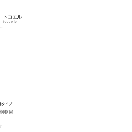
トコエル
tocoelle
舗タイプ
剤薬局
所