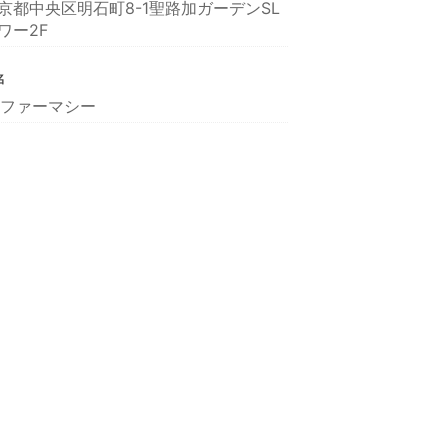
京都中央区明石町8-1聖路加ガーデンSL
ワー2F
名
Lファーマシー