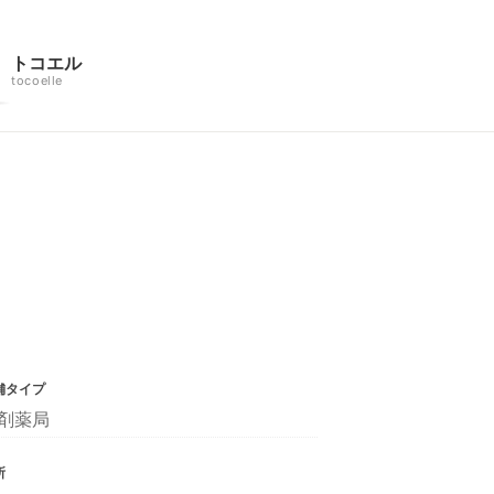
トコエル
tocoelle
舗タイプ
剤薬局
所