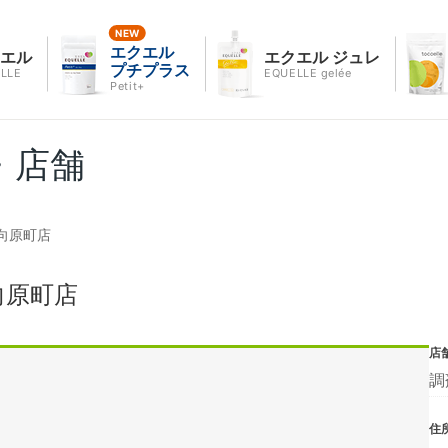
エクエル
クエル
エクエル ジュレ
プチプラス
LLE
EQUELLE gelée
Petit+
・店舗
向原町店
向原町店
店
調
住