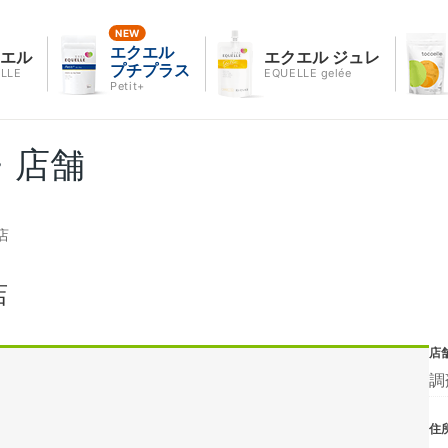
エクエル
クエル
エクエル ジュレ
プチプラス
LLE
EQUELLE gelée
Petit+
・店舗
店
店
店
調
住