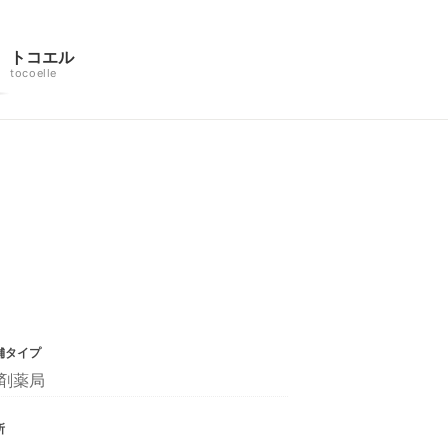
トコエル
tocoelle
舗タイプ
剤薬局
所