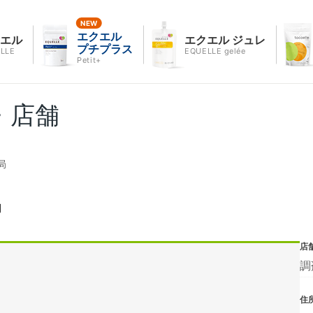
エクエル
クエル
エクエル ジュレ
プチプラス
LLE
EQUELLE gelée
Petit+
・店舗
局
局
店
調
住