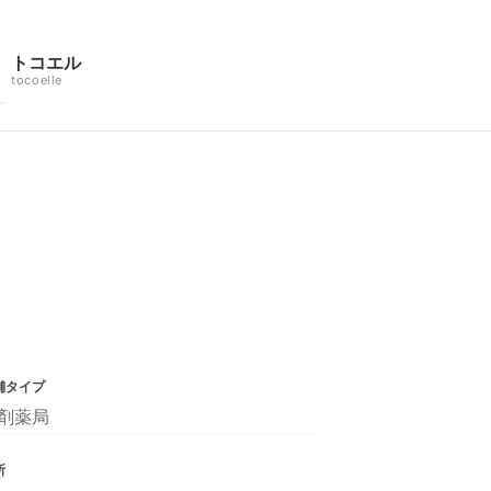
トコエル
tocoelle
舗タイプ
剤薬局
所