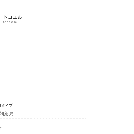
トコエル
tocoelle
舗タイプ
剤薬局
所