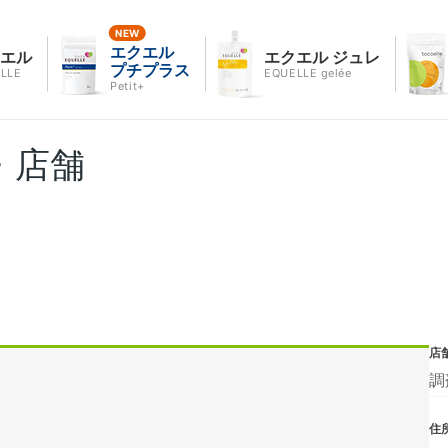
エクエル
クエル
エクエル ジュレ
プチプラス
LLE
EQUELLE gelée
Petit+
・店舗
店
調
住