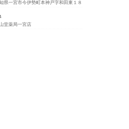
知県一宮市今伊勢町本神戸字和田東１８
名
山堂薬局一宮店