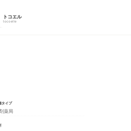
トコエル
tocoelle
舗タイプ
剤薬局
所