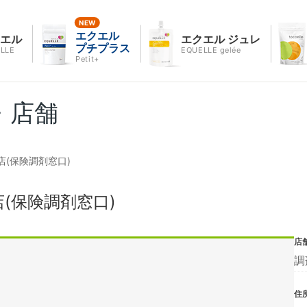
エクエル
クエル
エクエル ジュレ
プチプラス
LLE
EQUELLE gelée
Petit+
・店舗
(保険調剤窓口)
(保険調剤窓口)
店
調
住