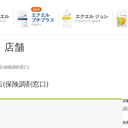
エクエル
クエル
エクエル ジュレ
プチプラス
LLE
EQUELLE gelée
Petit+
・店舗
(保険調剤窓口)
(保険調剤窓口)
店
調
住