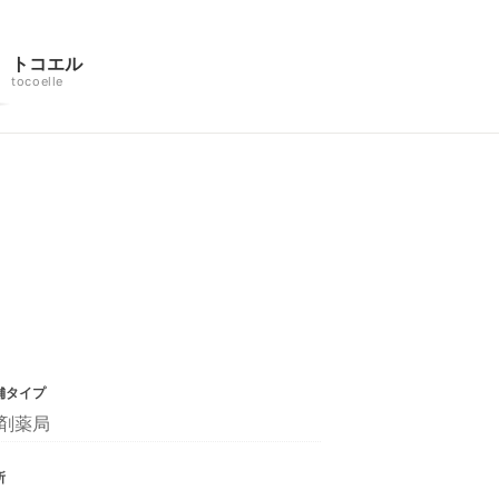
トコエル
tocoelle
舗タイプ
剤薬局
所