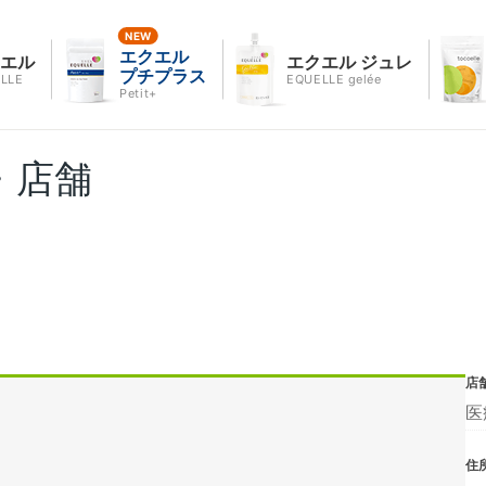
エクエル
クエル
エクエル ジュレ
プチプラス
LLE
EQUELLE gelée
Petit+
・店舗
店
医
住