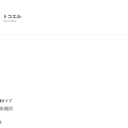
トコエル
tocoelle
舗タイプ
療機関
所