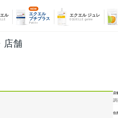
エクエル
クエル
エクエル ジュレ
プチプラス
LLE
EQUELLE gelée
Petit+
・店舗
店
調
住