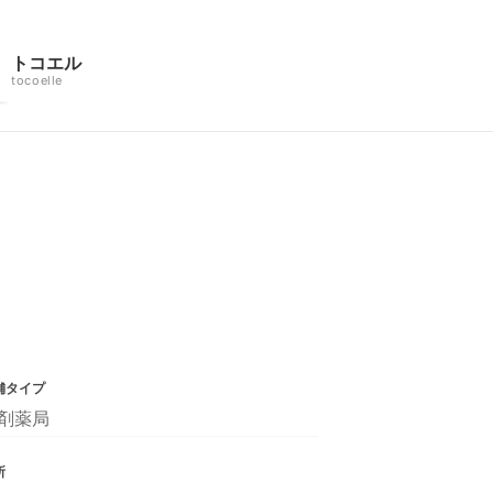
トコエル
tocoelle
舗タイプ
剤薬局
所