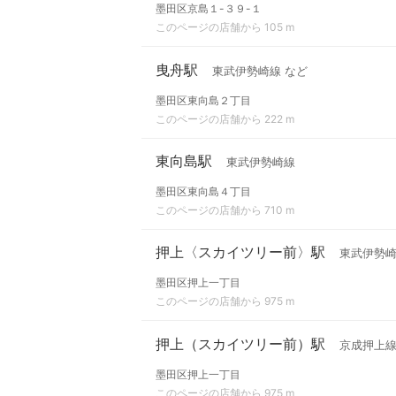
墨田区京島１-３９-１
このページの店舗から 105 m
曳舟駅
東武伊勢崎線 など
墨田区東向島２丁目
このページの店舗から 222 m
東向島駅
東武伊勢崎線
墨田区東向島４丁目
このページの店舗から 710 m
押上〈スカイツリー前〉駅
東武伊勢崎
墨田区押上一丁目
このページの店舗から 975 m
押上（スカイツリー前）駅
京成押上線
墨田区押上一丁目
このページの店舗から 975 m