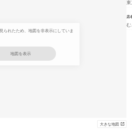
東
店
む
見られたため、地図を非表示にしていま
地図を表示
大きな地図