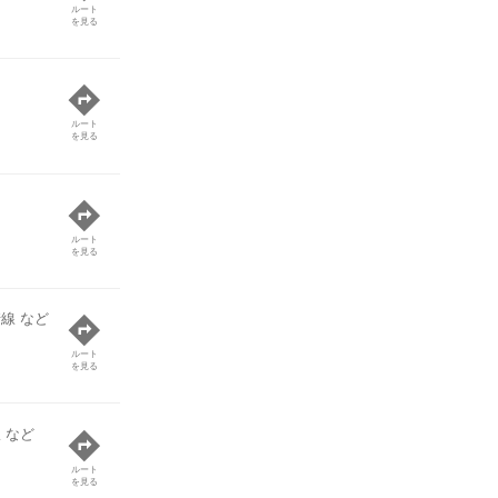
ルート
を見る
ルート
を見る
ルート
を見る
線 など
ルート
を見る
 など
ルート
を見る