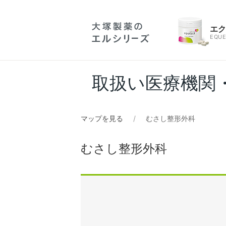
エ
EQUE
取扱い医療機関
マップを見る
むさし整形外科
むさし整形外科