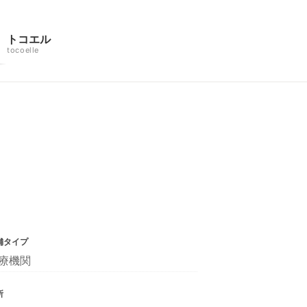
トコエル
tocoelle
舗タイプ
療機関
所