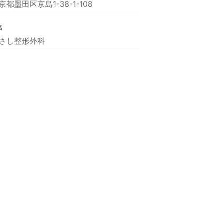
京都墨田区京島1-38-1-108
名
さし整形外科