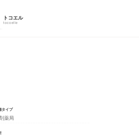
トコエル
tocoelle
舗タイプ
剤薬局
所