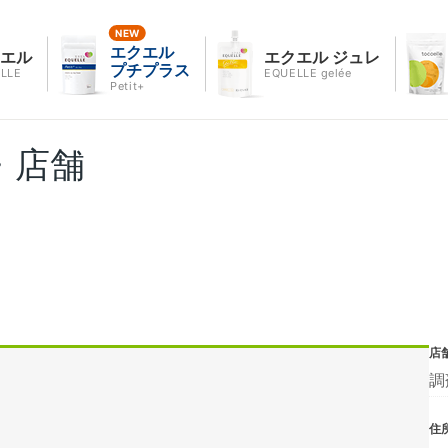
エクエル
クエル
エクエル ジュレ
プチプラス
LLE
EQUELLE gelée
Petit+
・店舗
店
調
住