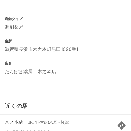
店舗タイプ
調剤薬局
住所
滋賀県長浜市木之本町黒田1090番1
店名
たんぽぽ薬局 木之本店
近くの駅
木ノ本駅
JR北陸本線(米原～敦賀)