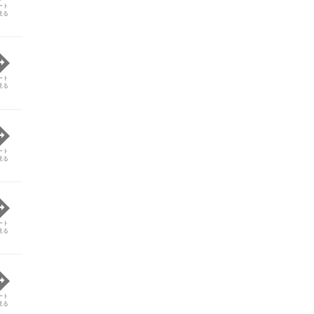
ート
見る
ート
見る
ート
見る
ート
見る
ート
見る