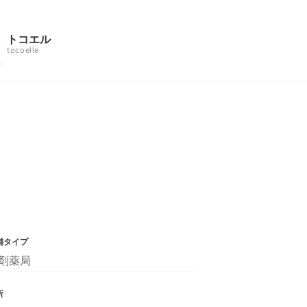
トコエル
tocoelle
舗タイプ
剤薬局
所