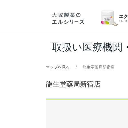
エ
EQUE
取扱い医療機関
マップを見る
龍生堂薬局新宿店
龍生堂薬局新宿店