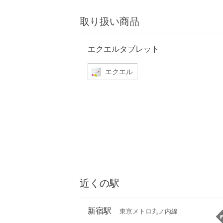
取り扱い商品
エクエルタブレット
エクエル
近くの駅
新宿駅
東京メトロ丸ノ内線