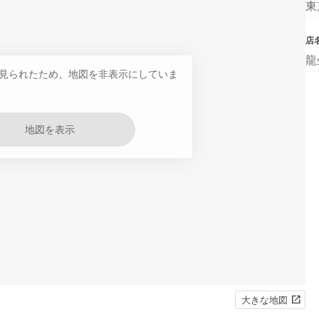
東
店
龍
見られたため、地図を非表示にしていま
地図を表示
大きな地図