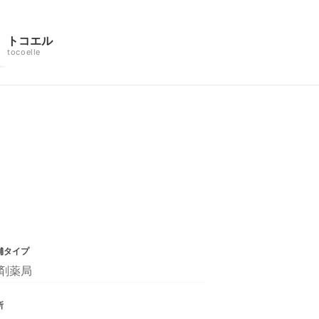
トコエル
tocoelle
舗タイプ
剤薬局
所