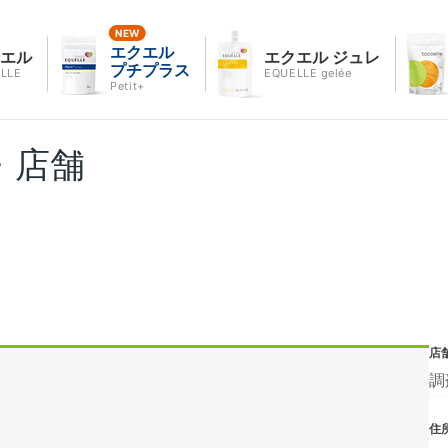
エクエル
クエル
エクエル ジュレ
プチプラス
LLE
EQUELLE gelée
Petit+
・店舗
店
調
住