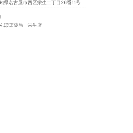
知県名古屋市西区栄生二丁目26番11号
名
んぽぽ薬局 栄生店