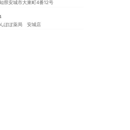
知県安城市大東町4番12号
名
んぽぽ薬局 安城店