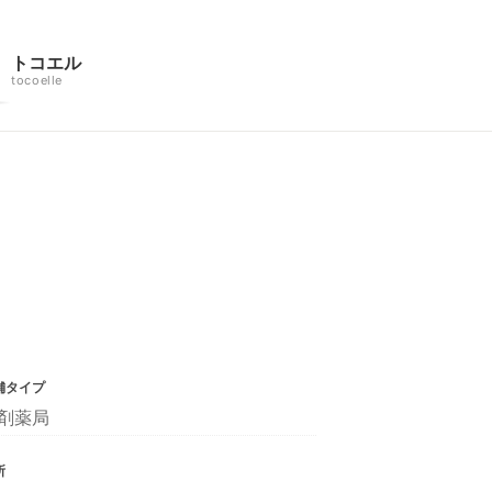
トコエル
tocoelle
舗タイプ
剤薬局
所