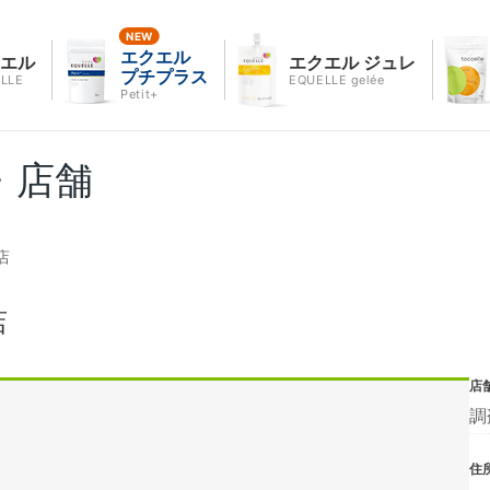
エクエル
クエル
エクエル ジュレ
プチプラス
LLE
EQUELLE gelée
Petit+
・店舗
店
店
店
調
住