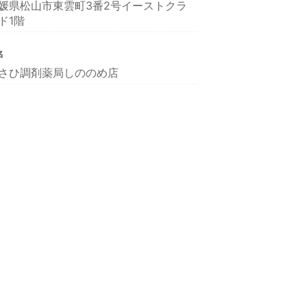
媛県松山市東雲町3番2号イーストクラ
ド1階
名
さひ調剤薬局しののめ店