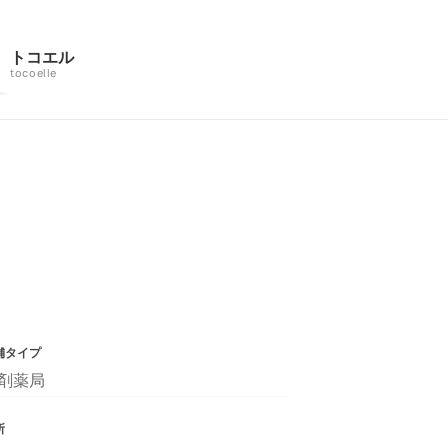
トコエル
tocoelle
舗タイプ
剤薬局
所