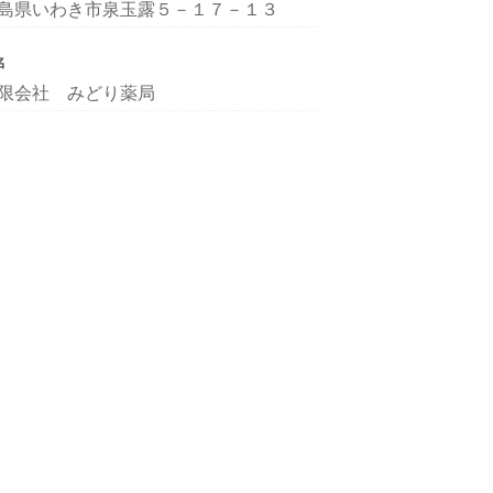
島県いわき市泉玉露５－１７－１３
名
限会社 みどり薬局