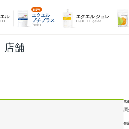
エクエル
クエル
エクエル ジュレ
プチプラス
LLE
EQUELLE gelée
Petit+
・店舗
店
調
住