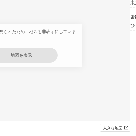
東
店
ひ
見られたため、地図を非表示にしていま
地図を表示
大きな地図