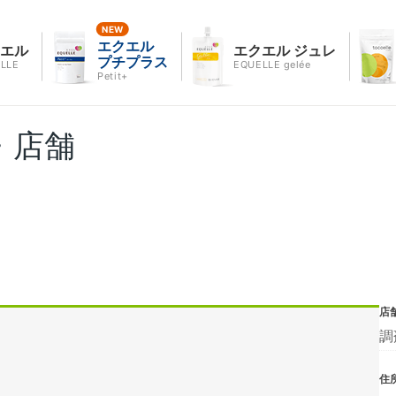
エクエル
クエル
エクエル ジュレ
プチプラス
LLE
EQUELLE gelée
Petit+
・店舗
店
調
住