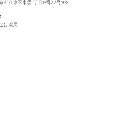
京都江東区東雲1丁目9番22号102
名
とは薬局