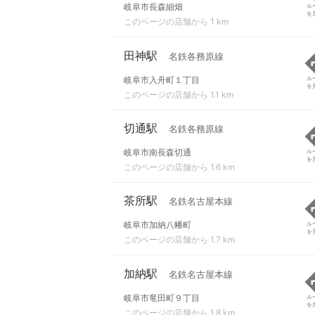
岐阜市長森細畑
ル
を
このページの店舗から 1 km
田神駅
名鉄各務原線
岐阜市入舟町１丁目
ル
を
このページの店舗から 1.1 km
切通駅
名鉄各務原線
岐阜市南長森切通
ル
を
このページの店舗から 1.6 km
茶所駅
名鉄名古屋本線
岐阜市加納八幡町
ル
を
このページの店舗から 1.7 km
加納駅
名鉄名古屋本線
岐阜市竜田町９丁目
ル
を
このページの店舗から 1.8 km