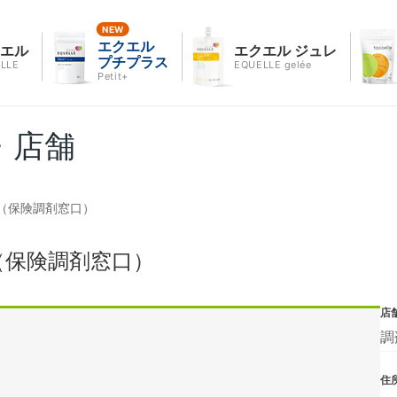
エクエル
クエル
エクエル ジュレ
プチプラス
LLE
EQUELLE gelée
Petit+
・店舗
（保険調剤窓口）
（保険調剤窓口）
店
調
住