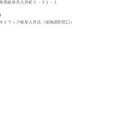
阜県岐阜市入舟町５－３１－１
名
ギドラッグ岐阜入舟店（保険調剤窓口）