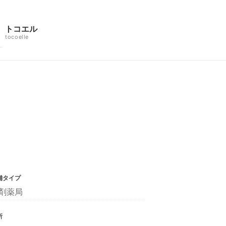
トコエル
tocoelle
舗タイプ
剤薬局
所