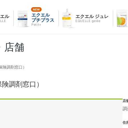
エクエル
クエル
エクエル ジュレ
プチプラス
LLE
EQUELLE gelée
Petit+
・店舗
保険調剤窓口）
保険調剤窓口）
店
調
住