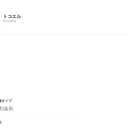
トコエル
tocoelle
舗タイプ
剤薬局
所