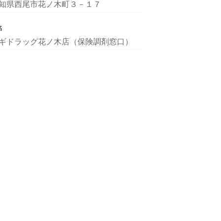
知県西尾市花ノ木町３－１７
名
ギドラッグ花ノ木店（保険調剤窓口）