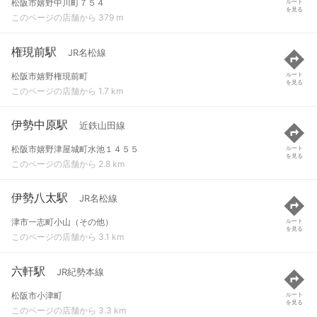
松阪市嬉野中川町７５４
ルート
を見る
このページの店舗から 379 m
権現前駅
JR名松線
松阪市嬉野権現前町
ルート
を見る
このページの店舗から 1.7 km
伊勢中原駅
近鉄山田線
松阪市嬉野津屋城町水池１４５５
ルート
を見る
このページの店舗から 2.8 km
伊勢八太駅
JR名松線
津市一志町小山（その他）
ルート
を見る
このページの店舗から 3.1 km
六軒駅
JR紀勢本線
松阪市小津町
ルート
を見る
このページの店舗から 3.3 km